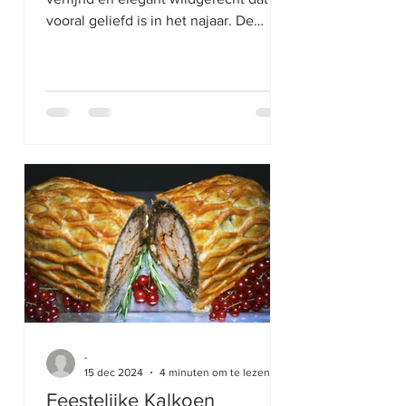
vooral geliefd is in het najaar. De
malse, donkerrode hertenbiefstuk
heeft een volle, licht zoete wildsmaak
die prachtig tot zijn recht komt
wanneer hij medium rare wordt
gebakken. Daarbij wordt een rijke
wildsaus geserveerd, meestal bereid
met wildfond, rode wijn en/of port,
aangevuld met aromatische
ingrediënten zoals jeneverbessen,
tijm, rozemarijn en soms een vleugje
cranberry of vijg voor subtiele zoe
-
15 dec 2024
4 minuten om te lezen
Feestelijke Kalkoen