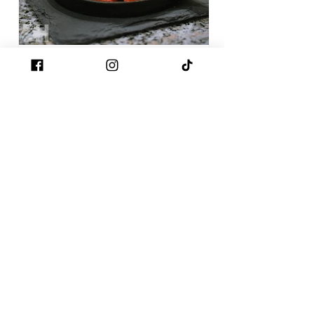
-
27 okt 2020
1 minuten om te lezen
Portobello met Zalm
Portobello’s zijn heerlijk als
voorgerecht. Zeker als je ze vult met
lekker zalm en mozzarella. Recept
voor 4 personen; Ingredienten: 4...