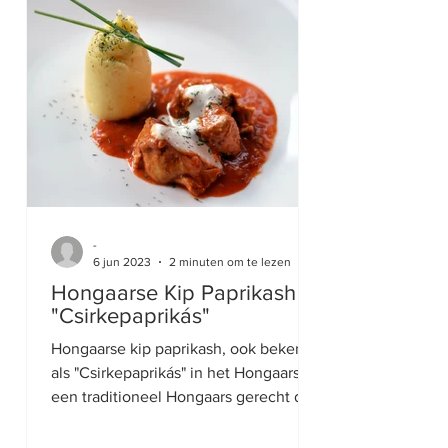
-
6 jun 2023
2 minuten om te lezen
Hongaarse Kip Paprikash
"Csirkepaprikás"
Hongaarse kip paprikash, ook bekend
als "Csirkepaprikás" in het Hongaars, is
een traditioneel Hongaars gerecht dat
bestaat uit gestoofde...