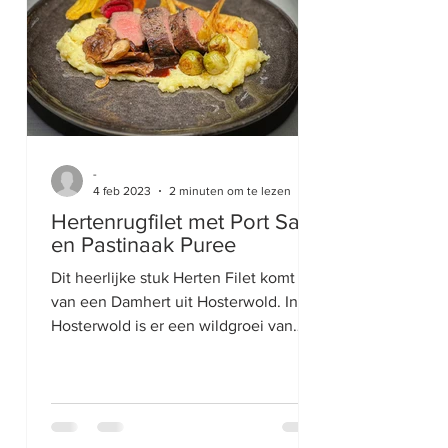
-
4 feb 2023
2 minuten om te lezen
Hertenrugfilet met Port Saus
en Pastinaak Puree
Dit heerlijke stuk Herten Filet komt
van een Damhert uit Hosterwold. In
Hosterwold is er een wildgroei van
damherten en soms worden er...