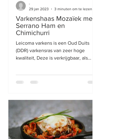
-
29 jan 2023
3 minuten om te lezen
Varkenshaas Mozaïek met
Serrano Ham en
Chimichurri
Leicoma varkens is een Oud Duits
(DDR) varkensras van zeer hoge
kwaliteit, Deze is verkrijgbaar, als
enigste in Nederland, bij Keurslager...