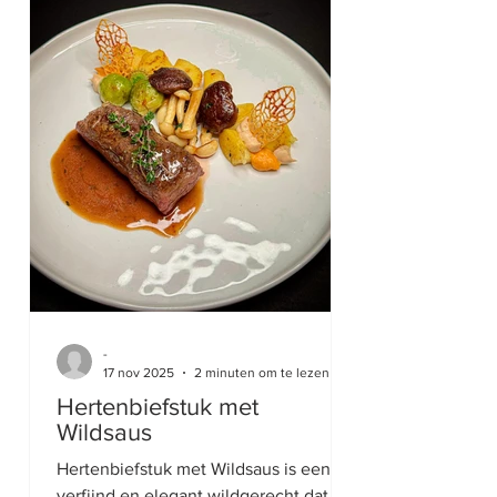
gerecht voor de herfst en winter,
geserveerd met pastinaakpuree,
knolselderijpuree, Aardappelpuree of
gekarameliseerde groenten. Kort
-
17 nov 2025
2 minuten om te lezen
Hertenbiefstuk met
Wildsaus
Hertenbiefstuk met Wildsaus is een
verfijnd en elegant wildgerecht dat