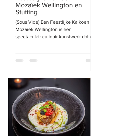
Mozaïek Wellington en
Stuffing
(Sous Vide) Een Feestlijke Kalkoen
Mozaïek Wellington is een
spectaculair culinair kunstwerk dat de
magie en warmte van Kerstmis of
Thanksgiving naar de feesttafel
brengt. Het combineert de traditionele
smaken van een sappige, perfect
geroosterde kalkoen en stuffing met
een visueel verbluffende presentatie,
geïnspireerd door de kleurrijke pracht
van een mozaïek. Recept voor 6
personen / Bereidingstijd 4 uur /
Temperatuur Sous Vide 57 graden
Celsius Kalkoen Mozaïek: 800gram