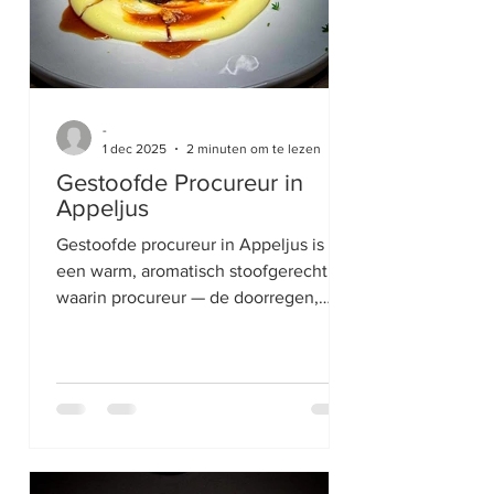
-
1 dec 2025
2 minuten om te lezen
Gestoofde Procureur in
Appeljus
Gestoofde procureur in Appeljus is
een warm, aromatisch stoofgerecht
waarin procureur — de doorregen,
sappige varkensschouder — langzaam
wordt gegaard in ongefermenteerde
Appelsap. De sap fungeert als
stoofvocht en geeft het gerecht een
frisse zoet-zure diepte die perfect past
bij het romige, vetdooraderde vlees.
Het is een typisch comfort food-