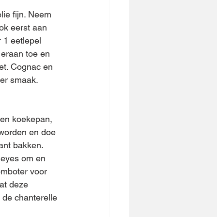
lie fijn. Neem 
ook eerst aan 
 1 eetlepel 
eraan toe en 
 et. Cognac en 
eer smaak. 
een koekepan, 
n worden en doe 
ant bakken. 
b eyes om en 
omboter voor 
at deze 
 de chanterelle 