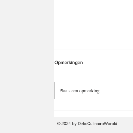
Opmerkingen
Plaats een opmerking...
Gestoofde Procureur in
Appeljus
© 2024 by DirksCulinaireWereld