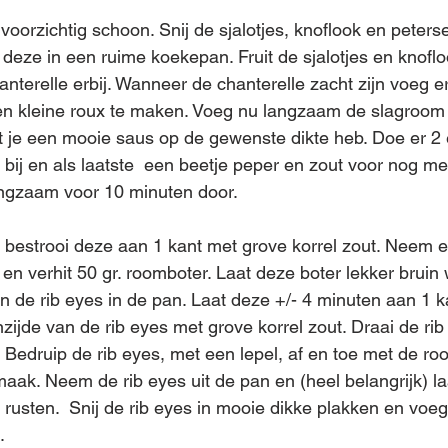
oorzichtig schoon. Snij de sjalotjes, knoflook en peterse
t deze in een ruime koekepan. Fruit de sjalotjes en knofl
nterelle erbij. Wanneer de chanterelle zacht zijn voeg er
n kleine roux te maken. Voeg nu langzaam de slagroom 
at je een mooie saus op de gewenste dikte heb. Doe er 2
e bij en als laatste  een beetje peper en zout voor nog m
angzaam voor 10 minuten door. 
 bestrooi deze aan 1 kant met grove korrel zout. Neem 
n, en verhit 50 gr. roomboter. Laat deze boter lekker brui
n de rib eyes in de pan. Laat deze +/- 4 minuten aan 1 k
zijde van de rib eyes met grove korrel zout. Draai de ri
Bedruip de rib eyes, met een lepel, af en toe met de ro
aak. Neem de rib eyes uit de pan en (heel belangrijk) la
rusten.  Snij de rib eyes in mooie dikke plakken en voeg
.