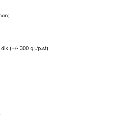
nen;
ik (+/- 300 gr./p.st)
e