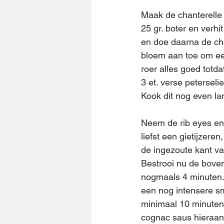
Maak de chanterelle v
25 gr. boter en verhi
en doe daarna de cha
bloem aan toe om ee
roer alles goed totd
3 et. verse peterseli
Kook dit nog even l
Neem de rib eyes en
liefst een gietijzere
de ingezoute kant va
Bestrooi nu de boven
nogmaals 4 minuten. 
een nog intensere sm
minimaal 10 minuten 
cognac saus hieraan