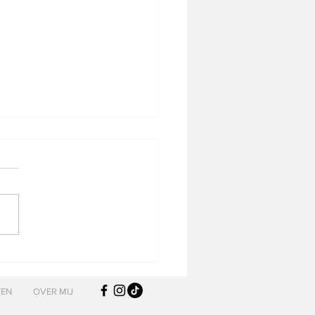
telijke Kalkoen Mozaïek
ngton en Stuffing
TEN
OVER MIJ