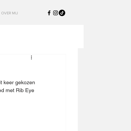
OVER MIJ
it keer gekozen 
ed met Rib Eye 