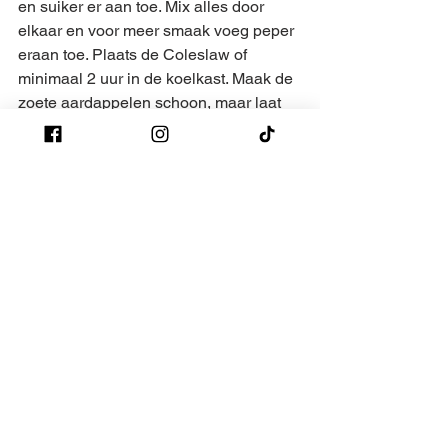
en suiker er aan toe. Mix alles door 
elkaar en voor meer smaak voeg peper 
eraan toe. Plaats de Coleslaw of 
minimaal 2 uur in de koelkast. Maak de 
zoete aardappelen schoon, maar laat 
deze in de schil. Kook de aardappelen 
voor 15 minuten en laat deze afkoelen. 
Als deze afgekoeld zijn maak er 
patatjes van. Nadat de procereur klaar 
is, stoken we de BBQ naar 250 graden. 
Smeer de zoete aardappel patatjes in 
met olijfolie en grill deze af op de BBQ 
met wat grof zout. Snij de witte bolletjes 
doormidden en grill deze eventjes mee. 
Alle ingrediënten voor een fantastisch 
brood Pulled Wildzwijn zijn nu klaar. 
Vul het broodje rijkelijk en met een 
heerlijk donker biertje komen alle 